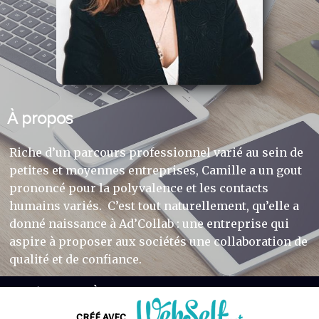
À propos
Riche d’un parcours professionnel varié au sein de
petites et moyennes entreprises, Camille a un gout
prononcé pour la polyvalence et les contacts
humains variés. C’est tout naturellement, qu’elle a
donné naissance à Ad’Collab : une entreprise qui
aspire à proposer aux sociétés une collaboration de
qualité et de confiance.
Accueil
-
Services
-
À propos
-
Contactez-
moi
CRÉÉ AVEC